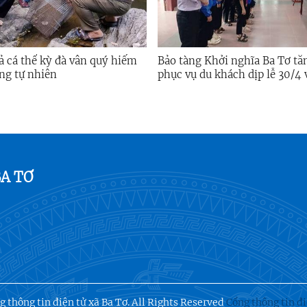
ả cá thể kỳ đà vân quý hiếm
Bảo tàng Khởi nghĩa Ba Tơ tă
ng tự nhiên
phục vụ du khách dịp lễ 30/4 
A TƠ
 thông tin điện tử xã Ba Tơ. All Rights Reserved
Cổng thông tin đ