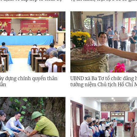
 sự thôn sau sắp xếp
(Cụm thi số 6)
xây dựng chính quyền thân
UBND xã Ba Tơ tổ chức dâng
dân
tưởng niệm Chủ tịch Hồ Chí 
Anh hùng liệt sĩ