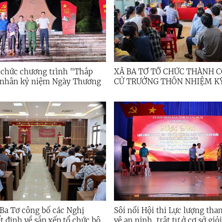
ổ chức chương trình "Thắp
XÃ BA TƠ TỔ CHỨC THÀNH 
" nhân kỷ niệm Ngày Thương
CỬ TRƯỞNG THÔN NHIỆM KỲ
sĩ 27/7
2030
Ba Tơ công bố các Nghị
Sôi nổi Hội thi Lực lượng tha
t định về sắp xếp tổ chức bộ
vệ an ninh, trật tự ở cơ sở gi