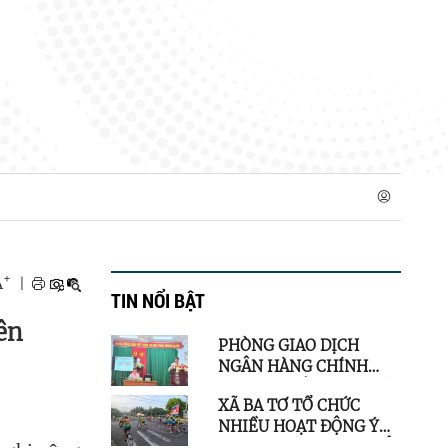
+
A
|
TIN NỔI BẬT
ên
PHÒNG GIAO DỊCH
NGÂN HÀNG CHÍNH
SÁCH XÃ HỘI BA TƠ TỔ
XÃ BA TƠ TỔ CHỨC
CHỨC HỘI NGHỊ SƠ KẾT
NHIỀU HOẠT ĐỘNG Ý
HOẠT ĐỘNG ỦY THÁC
NGHĨA CHÀO MỪNG KỶ