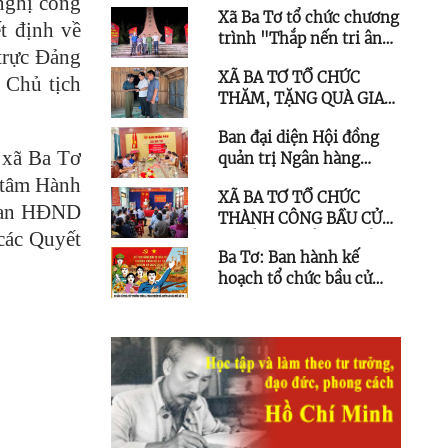
nghị công
06 THÁNG ĐẦU NĂM
Xã Ba Tơ tổ chức chương
NIỆM 01 NĂM THÀNH
2026
t định về
trình "Thắp nến tri ân"
LẬP XÃ (01/7/2025 -
trực Đảng
nhân kỷ niệm Ngày
01/7/2026)
XÃ BA TƠ TỔ CHỨC
Thương binh - Liệt sĩ
 Chủ tịch
THĂM, TẶNG QUÀ GIA
27/7
ĐÌNH CHÍNH SÁCH
Ban đại diện Hội đồng
NHÂN KỶ NIỆM 79 NĂM
 xã Ba Tơ
quản trị Ngân hàng
NGÀY THƯƠNG BINH -
Chính sách xã hội xã Ba
 tâm Hành
LIỆT SĨ (27/7/1947 -
XÃ BA TƠ TỔ CHỨC
Tơ sơ kết hoạt động 6
27/7/2026)
 ban HĐND
THÀNH CÔNG BẦU CỬ
tháng đầu năm 2026
các Quyết
TRƯỞNG THÔN NHIỆM
Ba Tơ: Ban hành kế
KỲ 2025 – 2030
hoạch tổ chức bầu cử
trưởng thôn, nhiệm kỳ
2025 - 2030