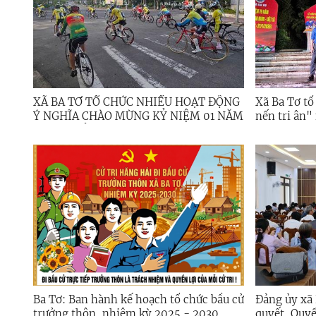
XÃ BA TƠ TỔ CHỨC NHIỀU HOẠT ĐỘNG
Xã Ba Tơ t
Ý NGHĨA CHÀO MỪNG KỶ NIỆM 01 NĂM
nến tri ân
THÀNH LẬP XÃ (01/7/2025 - 01/7/2026)
binh - Liệt 
Ba Tơ: Ban hành kế hoạch tổ chức bầu cử
Đảng ủy xã 
trưởng thôn, nhiệm kỳ 2025 - 2030
quyết, Quyế