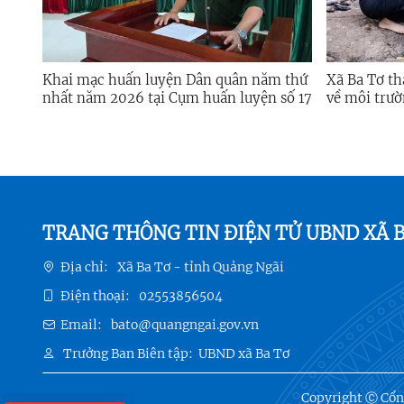
Khai mạc huấn luyện Dân quân năm thứ
Xã Ba Tơ th
nhất năm 2026 tại Cụm huấn luyện số 17
về môi trườ
TRANG THÔNG TIN ĐIỆN TỬ UBND XÃ B
Địa chỉ:
Xã Ba Tơ - tỉnh Quảng Ngãi
Điện thoại:
02553856504
Email:
bato@quangngai.gov.vn
Trưởng Ban Biên tập:
UBND xã Ba Tơ
Copyright Ⓒ Cổng